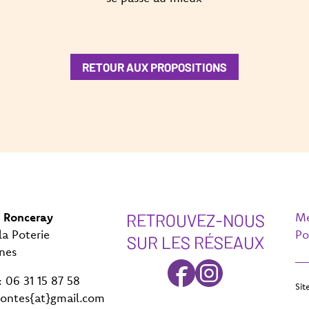
RETOUR AUX PROPOSITIONS
RETROUVEZ-NOUS
 Ronceray
Me
la Poterie
Po
SUR LES RÉSEAUX
nes
06 31 15 87 58
Sit
contes{at}gmail.com