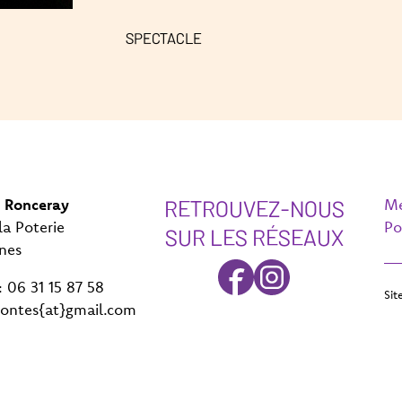
SPECTACLE
RETROUVEZ-NOUS
 Ronceray
Me
la Poterie
Po
SUR LES RÉSEAUX
nes
06 31 15 87 58
Sit
contes{at}gmail.com